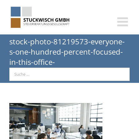
Skip
to
content
stock-photo-81219573-everyone-
s-one-hundred-percent-focused-
in-this-office-