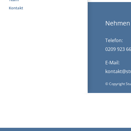
Kontakt
Nehmen S
Telefon:
0209 923 66
E-Mail:
kontakt@st
© Copyright St