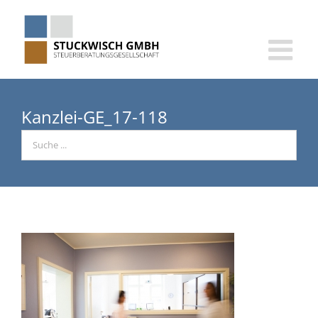
Skip
to
content
Kanzlei-GE_17-118