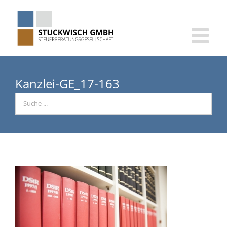
Skip
to
content
Kanzlei-GE_17-163