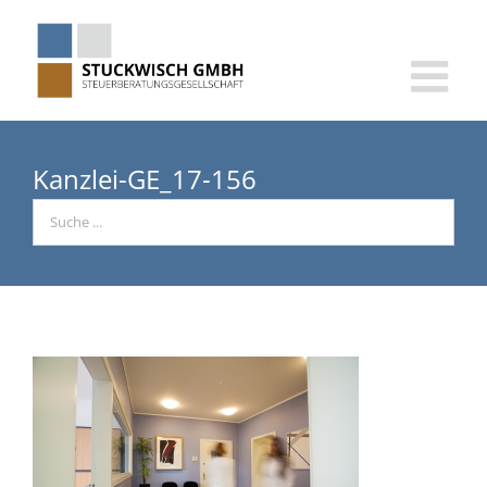
Skip
to
content
Kanzlei-GE_17-156