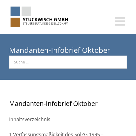
Skip
to
content
Mandanten-Infobrief Oktober
Mandanten-Infobrief Oktober
Inhaltsverzeichnis:
1.Verfassungsmäßigkeit des SolZG 1995 –