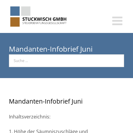
Skip
to
content
Mandanten-Infobrief Juni
Mandanten-Infobrief Juni
Inhaltsverzeichnis:
1. Höhe der Säumniszuschläge und