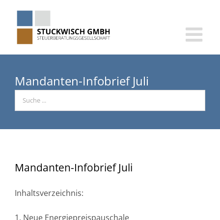
Skip
to
content
Mandanten-Infobrief Juli
Mandanten-Infobrief Juli
Inhaltsverzeichnis:
1. Neue Energiepreispauschale