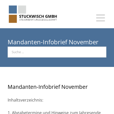
Skip
to
content
Mandanten-Infobrief November
Mandanten-Infobrief November
Inhaltsverzeichnis:
1. Abgabetermine und Hinweise zum Jahresende