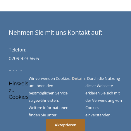
Nehmen Sie mit uns Kontakt auf:
Telefon:
0209 923 66-6
E-Mail:
Wir verwenden Cookies,
Details
. Durch die Nutzung
kontakt@stuckwisch.de
Hinweis
um Ihnen den
dieser Webseite
zu
bestmöglichen Service
erklären Sie sich mit
Cookies
zu gewährleisten.
der Verwendung von
Impressum
|
Datenschutz
|
AGB
Weitere Informationen
Cookies
finden Sie unter
einverstanden.
Akzeptieren
© Copyright Stuckwisch GmbH Steuerberatungsgesellschaft
2026