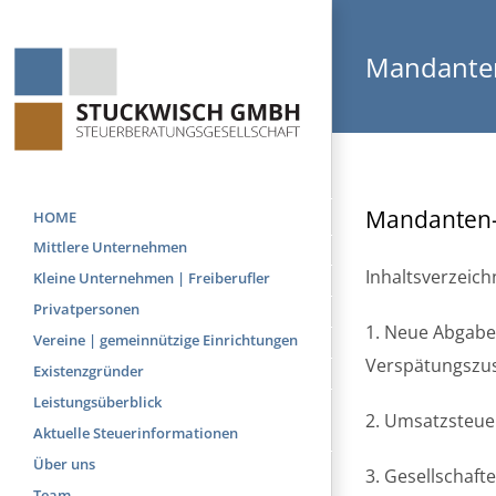
Skip
to
Mandanten
content
Mandanten-
HOME
Mittlere Unternehmen
Inhaltsverzeichn
Kleine Unternehmen | Freiberufler
Privatpersonen
1. Neue Abgabe
Vereine | gemeinnützige Einrichtungen
Verspätungszu
Existenzgründer
Leistungsüberblick
2. Umsatzsteue
Aktuelle Steuerinformationen
Über uns
3. Gesellschaft
Team