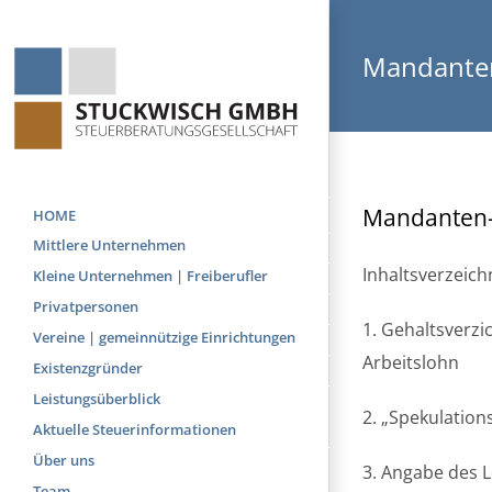
Skip
to
Mandanten
content
Mandanten-I
HOME
Mittlere Unternehmen
Inhaltsverzeichn
Kleine Unternehmen | Freiberufler
Privatpersonen
1. Gehaltsverz
Vereine | gemeinnützige Einrichtungen
Arbeitslohn
Existenzgründer
Leistungsüberblick
2. „Spekulation
Aktuelle Steuerinformationen
Über uns
3. Angabe des L
Team