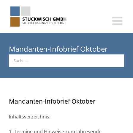
Skip
to
content
Mandanten-Infobrief Oktober
Mandanten-Infobrief Oktober
Inhaltsverzeichnis:
1. Termine und Hinweise zum Jahresende